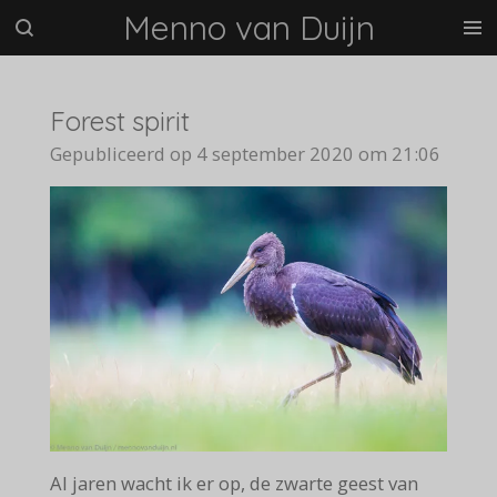
Menno van Duijn
Ga
direct
naar
de
Forest spirit
hoofdinhoud
Gepubliceerd op 4 september 2020 om 21:06
Al jaren wacht ik er op, de zwarte geest van