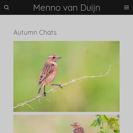
Menno van Duijn
Ga
direct
naar
de
Autumn Chats
hoofdinhoud