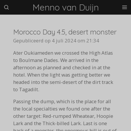
Menno van Duijn
Ga
direct
naar
de
Morocco Day 4.5, desert monster
hoofdinhoud
Gepubliceerd op 4 juli 2024 om 21:34
Ater Oukiameden we crossed the High Atlas
to Boulmane Dades. We arrived in the
afternoon as planned and checked in at the
hotel. When the light was getting better we
headed into the semi-desert of the dirt track
to Tagadilt.
Passing the dump, which is the place for all
the local specialties we found one after the
other target: Red-rumped Wheatear, Hoopie
Lark and the Thick-billed Lark. Last is one
hack of a monster, the enormous bill is out of